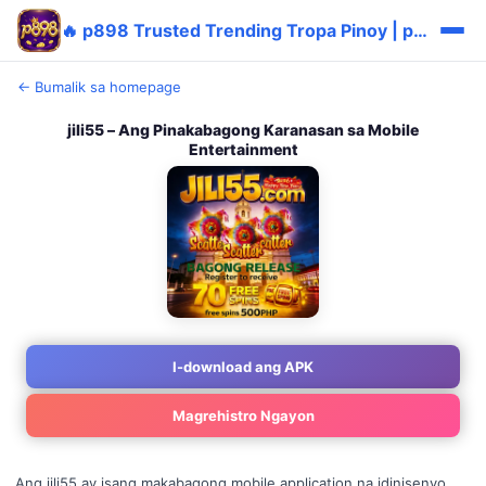
🔥 p898 Trusted Trending Tropa Pinoy | p898 Maya Libre 💎
← Bumalik sa homepage
jili55 – Ang Pinakabagong Karanasan sa Mobile
Entertainment
I-download ang APK
Magrehistro Ngayon
Ang jili55 ay isang makabagong mobile application na idinisenyo