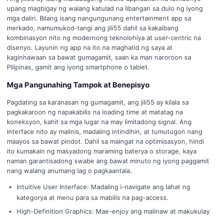
upang magbigay ng walang katulad na libangan sa dulo ng iyong
mga daliri. Bilang isang nangungunang entertainment app sa
merkado, namumukod-tangi ang jili55 dahil sa kakaibang
kombinasyon nito ng modernong teknolohiya at user-centric na
disenyo. Layunin ng app na ito na maghatid ng saya at
kaginhawaan sa bawat gumagamit, saan ka man naroroon sa
Pilipinas, gamit ang iyong smartphone o tablet.
Mga Pangunahing Tampok at Benepisyo
Pagdating sa karanasan ng gumagamit, ang jili55 ay kilala sa
pagkakaroon ng napakabilis na loading time at matatag na
koneksyon, kahit sa mga lugar na may limitadong signal. Ang
interface nito ay malinis, madaling intindihin, at tumutugon nang
maayos sa bawat pindot. Dahil sa maingat na optimisasyon, hindi
ito kumakain ng masyadong maraming baterya o storage, kaya
naman garantisadong swabe ang bawat minuto ng iyong paggamit
nang walang anumang lag o pagkaantala.
Intuitive User Interface: Madaling i-navigate ang lahat ng
kategorya at menu para sa mabilis na pag-access.
High-Definition Graphics: Mae-enjoy ang malinaw at makukulay