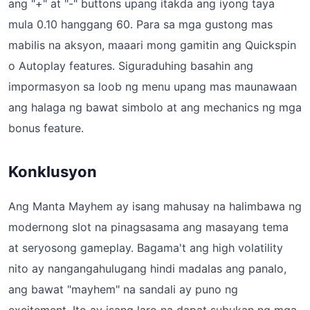
ang "+" at "-" buttons upang itakda ang iyong taya
mula 0.10 hanggang 60. Para sa mga gustong mas
mabilis na aksyon, maaari mong gamitin ang Quickspin
o Autoplay features. Siguraduhing basahin ang
impormasyon sa loob ng menu upang mas maunawaan
ang halaga ng bawat simbolo at ang mechanics ng mga
bonus feature.
Konklusyon
Ang Manta Mayhem ay isang mahusay na halimbawa ng
modernong slot na pinagsasama ang masayang tema
at seryosong gameplay. Bagama't ang high volatility
nito ay nangangahulugang hindi madalas ang panalo,
ang bawat "mayhem" na sandali ay puno ng