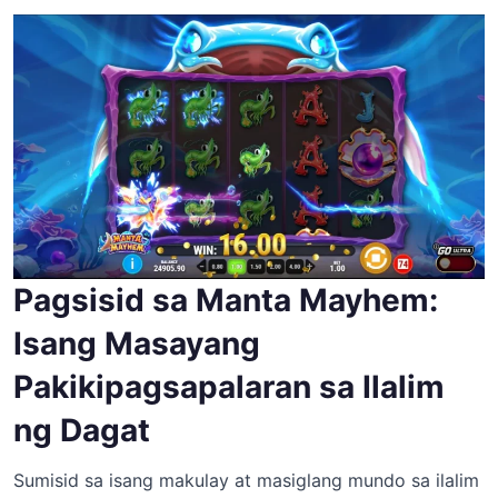
Pagsisid sa Manta Mayhem:
Isang Masayang
Pakikipagsapalaran sa Ilalim
ng Dagat
Sumisid sa isang makulay at masiglang mundo sa ilalim